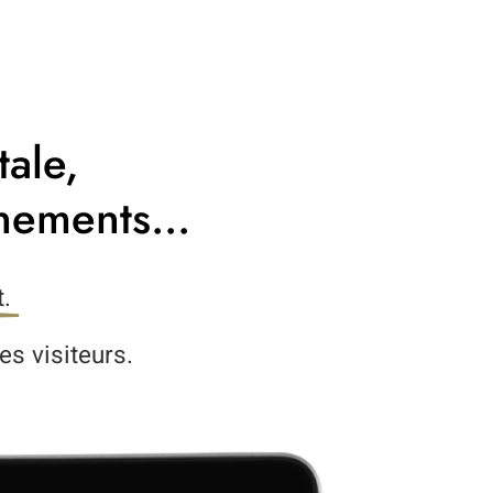
ale,
nements...
.
es visiteurs.