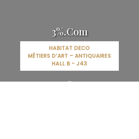
3%.Com
HABITAT DECO
MÉTIERS D’ART – ANTIQUAIRES
HALL B - J43
3%.COM Immobilier Lorraine, Rue de la Gare,