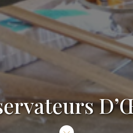
servateurs D’