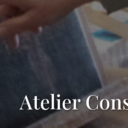
Atelier Con