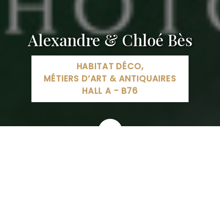
Alexandre & Chloé Bès
HABITAT DÉCO,
MÉTIERS D’ART & ANTIQUAIRES
HALL A - B76
14 Route de Boersch, 67210 Obernai, France