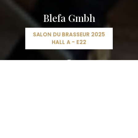
Blefa Gmbh
SALON DU BRASSEUR 2025
HALL A - E22
Blefa GmbH, Hüttenstraße, Kreuztal, Allemagne
02732 777400