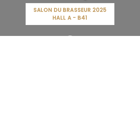
SALON DU BRASSEUR 2025
HALL A - B41
51 Rue du Général Leclerc, 78570 Andrésy, France
AUCUNE INFO TROUVÉE
SITE INTERNET