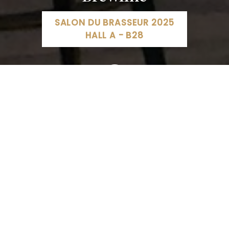
SALON DU BRASSEUR 2025
HALL A - B28
Brewline, 23-25 Avenue Ferdinand de Lesseps, 33610
Canéjan, France
05 57 77 92 93