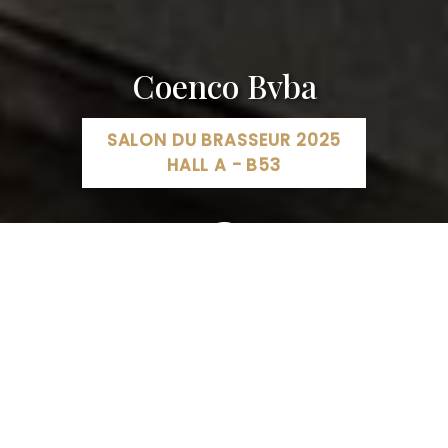
Coenco Bvba
SALON DU BRASSEUR 2025
HALL A - B53
Coenco Microbreweries, Kanaalstraat, Oostkamp,
Belgique