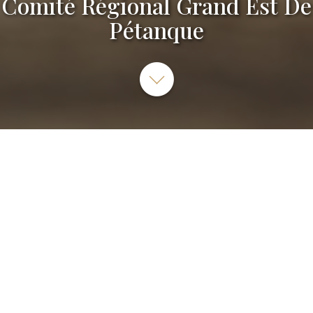
Comité Régional Grand Est De
Pétanque
34 Lotissement du Parc 57730 PETIT EBERSVILLER
AUCUNE INFO TROUVÉE
Club de pétanque