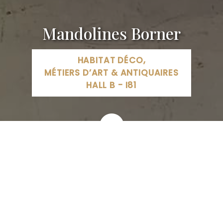
Mandolines Borner
HABITAT DÉCO,
MÉTIERS D’ART & ANTIQUAIRES
HALL B - I81
59 Avenue Winston Churchill, 31340 Villemur-sur-Tarn,
France