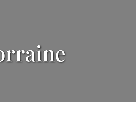
orraine
utile et qui vous