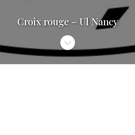
Croix rouge – Ul Nancy
UNITE LOCALE DE NANCY - Croix-Rouge française, Rue de
la Commanderie, Nancy, France
03 83 96 35 04
SITE INTERNET