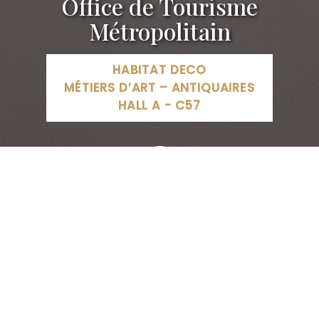
Office de Tourisme
Métropolitain
HABITAT DECO
MÉTIERS D’ART – ANTIQUAIRES
HALL A - C57
Destination Nancy - Office de Tourisme Métropolitain,
Place Stanislas, Nancy, France