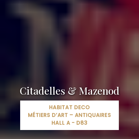
Citadelles & Mazenod
HABITAT DECO
MÉTIERS D’ART – ANTIQUAIRES
HALL A - D83