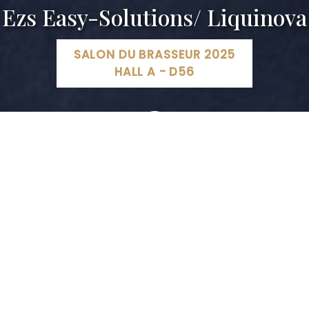
Ezs Easy-Solutions/ Liquinova
SALON DU BRASSEUR 2025
HALL A - D56
EZS Easy-solutions, Rue de la Source Hallennes Lez
Haubourdin, Haubourdin, France
03 20 10 31 14