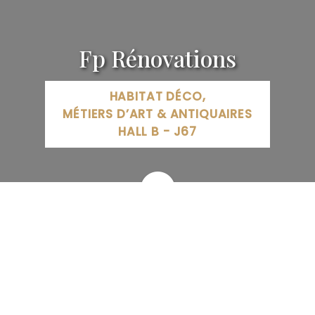
Fp Rénovations
HABITAT DÉCO,
MÉTIERS D’ART & ANTIQUAIRES
HALL B - J67
5 Rue Robert Schuman, Messein, France