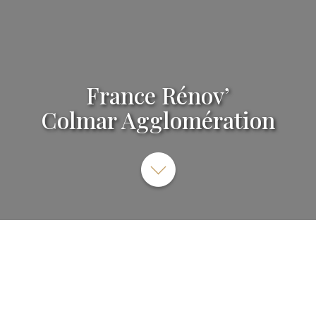
France Rénov’
Colmar Agglomération
32 Cr Sainte-Anne, 68000 Colmar, France