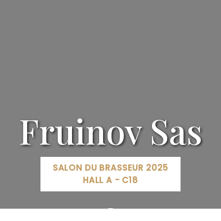
Fruinov Sas
SALON DU BRASSEUR 2025
HALL A - C18