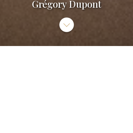
Grégory Dupont
Grégory Dupont artiste sculpteur, Rue Jean Jaurès,
Marbache, France
06 59 25 96 33
SITE INTERNET