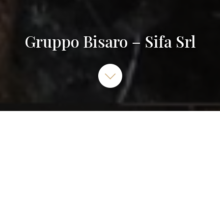
Gruppo Bisaro – Sifa Srl
Gruppo Bisaro - SIFA srl, Via Camilla Kechler, San
Giorgio della Richinvelda, Pordenone, Italie
0427 96756