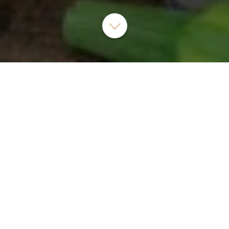
10/23/1 Phố An Xá, Tổ 10, phường Phúc Xá, quận Ba Đình,
Hà Nội, Vietnam
Thé, infusion, artisanat, produits bien-être et ginseng.