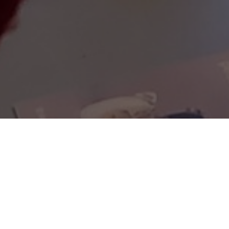
4 Rue Général Gengoult, Toul,
France