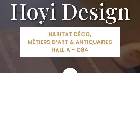
Hoyi Design
HABITAT DÉCO,
MÉTIERS D’ART & ANTIQUAIRES
HALL A - C64
15 A