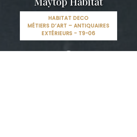
Maytop Habitat
HABITAT DECO
MÉTIERS D’ART – ANTIQUAIRES
EXTÉRIEURS - T9-06
MAYTOP HABITAT - rénovation d'escaliers, Rue de
l'Industrie, Hœrdt, France
03 88 68 16 00