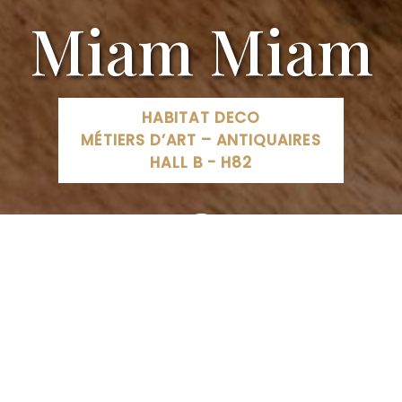
Miam Miam
HABITAT DECO
MÉTIERS D’ART – ANTIQUAIRES
HALL B - H82
27 f