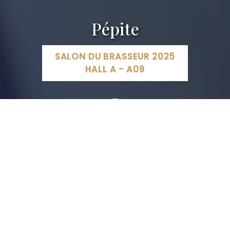
Pépite
SALON DU BRASSEUR 2025
HALL A - A09
PEPITe, Rue de l'Académie, Liège, Belgique
04 225 58 10