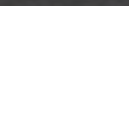
Réciprocité, Rue des Chaligny, Nancy, France
03 83 40 31 31
SITE INTERNET
lundi: 08:30 – 17:00
mardi: 08:30 – 17:00
mercredi: 08:30 – 17:00
jeudi: 08:30 – 17:00
vendredi: 08:30 – 17:00
samedi: 08:30 – 17:00
dimanche: Fermé