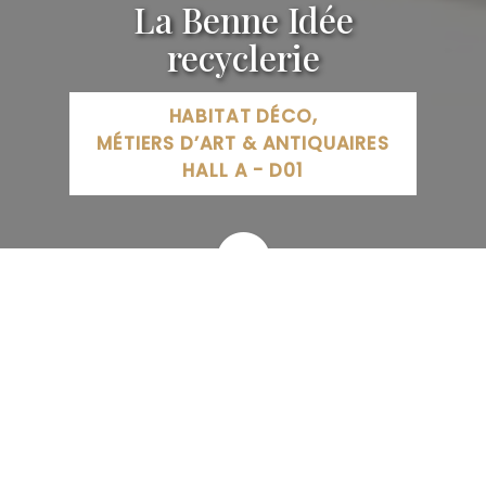
La Benne Idée
recyclerie
HABITAT DÉCO,
MÉTIERS D’ART & ANTIQUAIRES
HALL A - D01
Recyclerie La Benne Idée, Avenue de la Malgrange,
Jarville-la-Malgrange, France