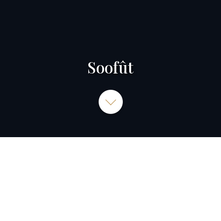
Soofût
SOOFÛT BOUT' à BOUT', Rue du Seil, Rezé, France
06 31 53 85 74