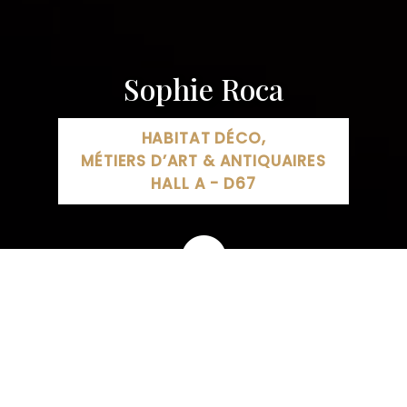
Sophie Roca
HABITAT DÉCO,
MÉTIERS D’ART & ANTIQUAIRES
HALL A - D67
6 Rte de Voray, 70190 Boult, France