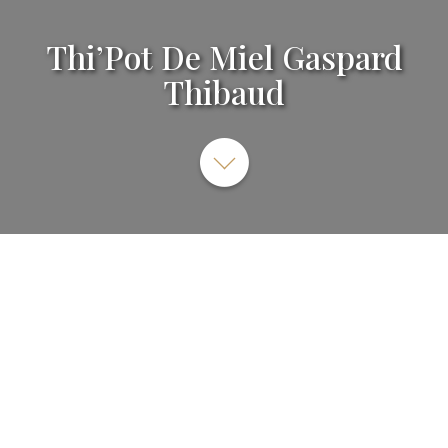
Thi’Pot De Miel Gaspard
Thibaud
1 Rue de la Gare, Emberménil, France
SITE INTERNET