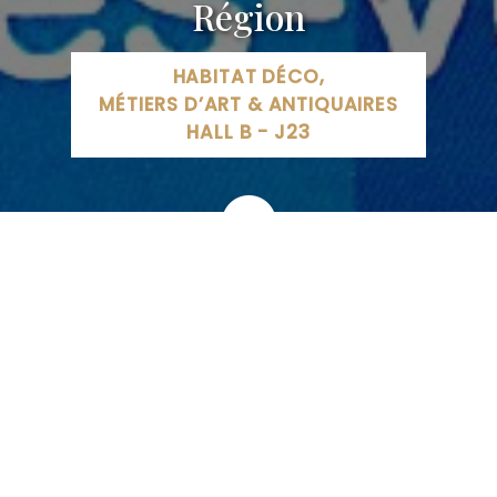
Région
HABITAT DÉCO,
MÉTIERS D’ART & ANTIQUAIRES
HALL B - J23
76 Rue de la Hache, 54000 Nancy, France
09 52 19 48 23