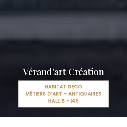
Vérand’art Création
HABITAT DECO
MÉTIERS D’ART – ANTIQUAIRES
HALL B - I45