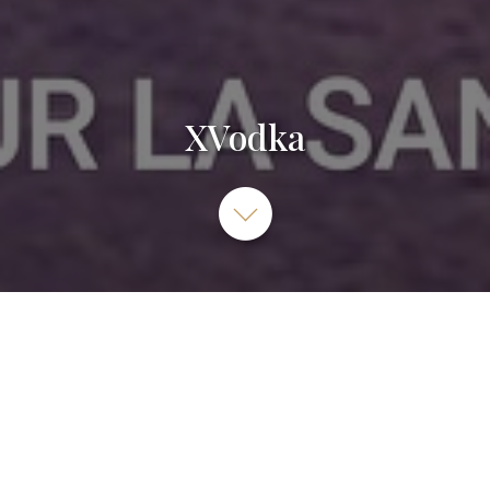
XVodka
Imp. Montgolfier, 68127 Sainte-Croix-en-Plaine, France
AUCUNE INFO TROUVÉE