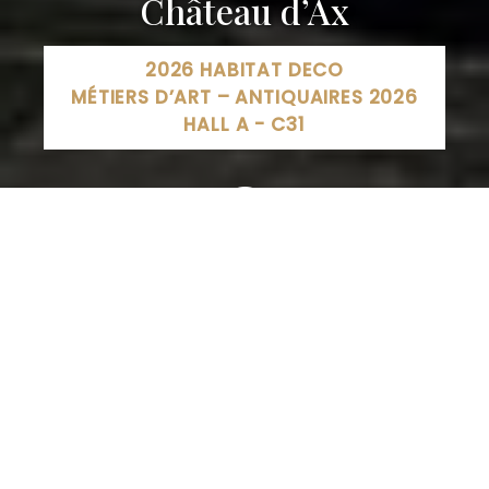
Château d’Ax
2026 HABITAT DECO
MÉTIERS D’ART – ANTIQUAIRES 2026
HALL A - C31
1 Rue d'Albertville 54 500, Vandœuvre-lès-Nancy,
France
03 83 15 19 62