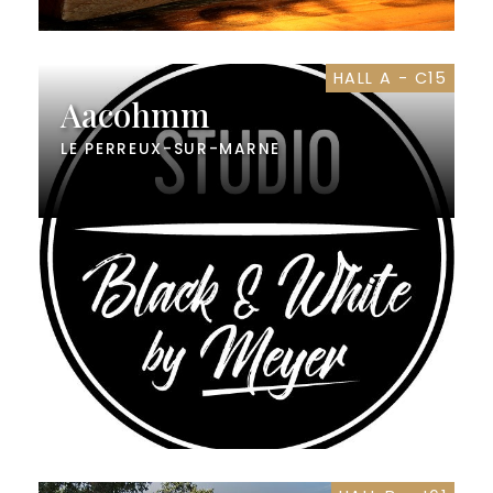
HALL A - C15
Aacohmm
LE PERREUX-SUR-MARNE