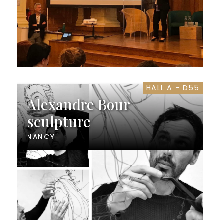
HALL A - D55
Alexandre Bour
sculpture
NANCY