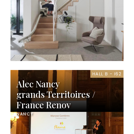
HALL B - I62
Alec Nancy
grands Territoires /
France Renov
NANCY