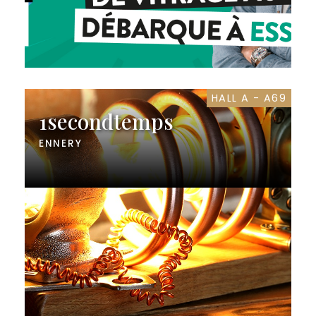
HALL A - A69
1secondtemps
ENNERY