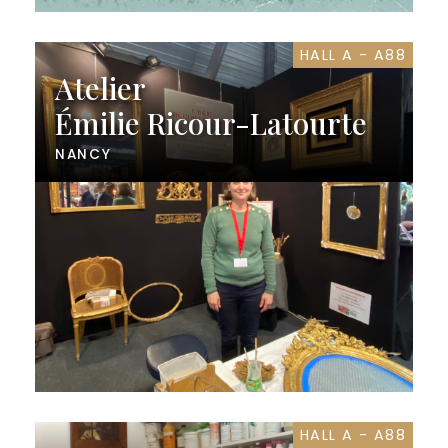
HALL A - A88
Atelier
Émilie Ricour-Latourte
NANCY
HALL A - A88