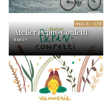
HALL A - E78
Atelier Pépin-Confetti
NANCY