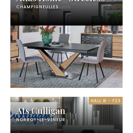
CHAMPIGNEULLES
HALL B - F23
Ats Culligan
NORROY-LE-VENEUR