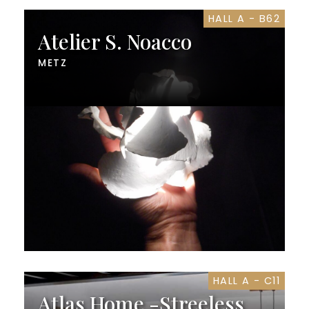
HALL A - B62
Atelier S. Noacco
METZ
HALL A - C11
Atlas Home -Streeless