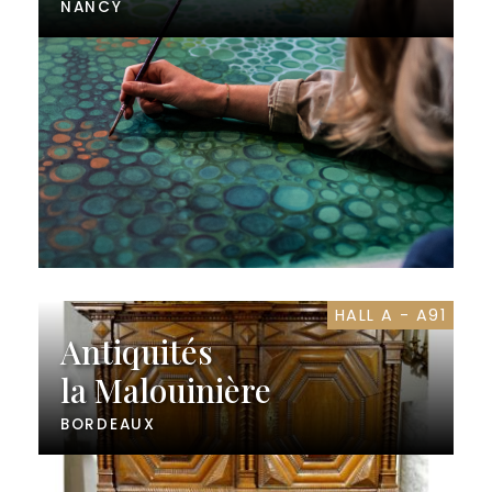
NANCY
HALL A - A91
Antiquités
la Malouinière
BORDEAUX