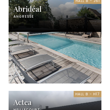
HALL B - J61
Abridéal
ANGRESSE
HALL B - H17
Actea
HEILLECOURT