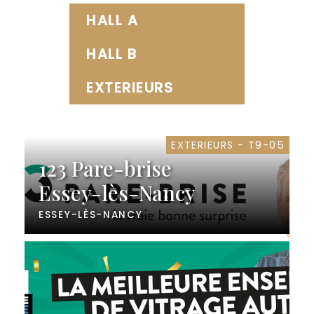
HALL A
HALL B
EXTERIEURS
EXTERIEURS - T9-05
123 Pare-brise
Essey-lès-Nancy
ESSEY-LÈS-NANCY