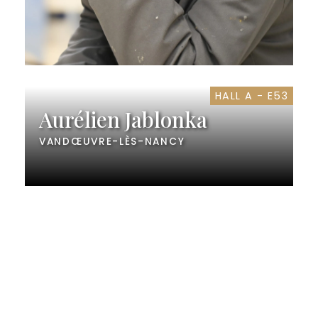
HALL A - E53
Aurélien Jablonka
VANDŒUVRE-LÈS-NANCY