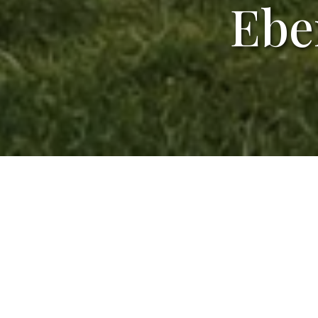
Ebe
SARL MEUBLES HOTELS EBENE, Zone
d'activité du Moulin, Bulgnéville,