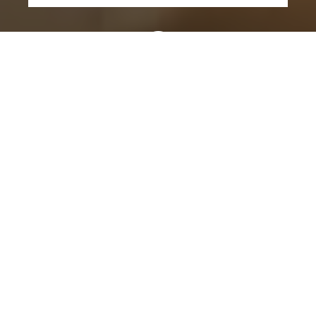
Escaliers Somme, Rue Roger Husson, Dieuze, France
03 87 01 58 57
SITE INTERNET