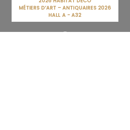
2026 HABITAT DECO
MÉTIERS D’ART – ANTIQUAIRES 2026
HALL A - A32
Meubles Dupont-Collin, Chemin Latéral, Liffol-le-Grand,
France
03 29 06 61 56
SITE INTERNET