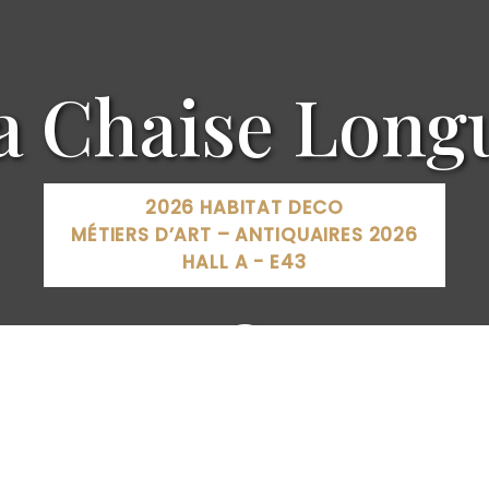
a Chaise Long
2026 HABITAT DECO
MÉTIERS D’ART – ANTIQUAIRES 2026
HALL A - E43