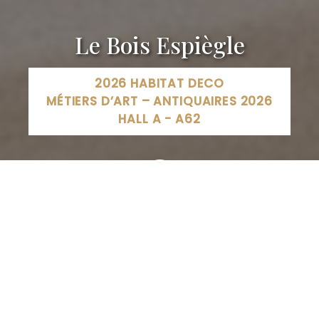
Le Bois Espiègle
2026 HABITAT DECO
MÉTIERS D’ART – ANTIQUAIRES 2026
HALL A - A62
Le Bois Espiègle, lotissement Mon Trésor, Charleval,
France