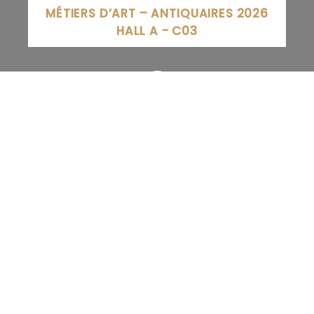
MÉTIERS D’ART – ANTIQUAIRES 2026
HALL A - C03
22-24 Viaduc Kennedy, 54000 Nancy, France
03 83 91 83 91
SITE INTERNET