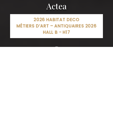
Actea
2026 HABITAT DECO
MÉTIERS D’ART – ANTIQUAIRES 2026
HALL B - H17
ACTEA Heillecourt, Allée des Grands Pâquis, Heillecourt,
France
03 83 15 20 50