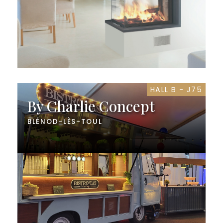
HALL B - J75
By Charlie Concept
BLÉNOD-LÈS-TOUL