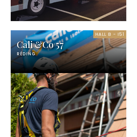
HALL B - I51
Cali &Co 57
RÉDING