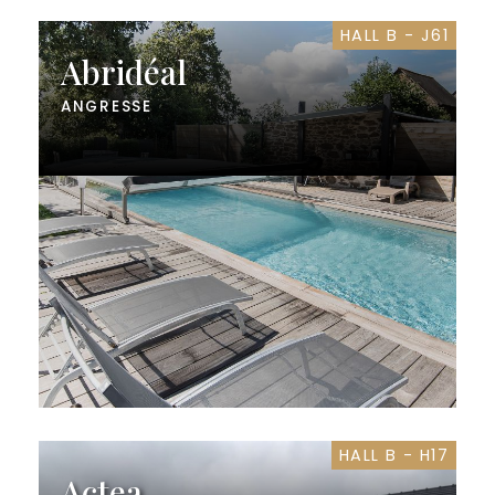
HALL B - J61
Abridéal
ANGRESSE
HALL B - H17
Actea