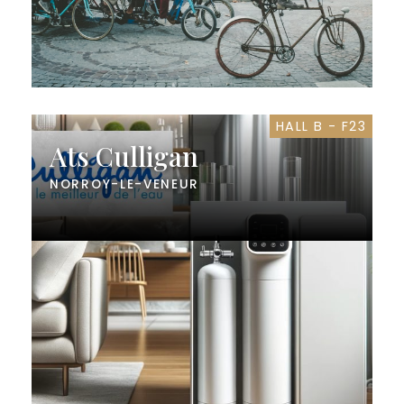
HALL B - F23
Ats Culligan
NORROY-LE-VENEUR