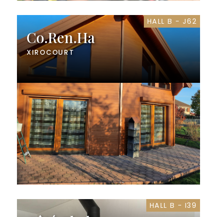
HALL B - J62
Co.Ren.Ha
XIROCOURT
HALL B - I39