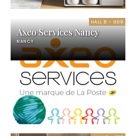
HALL B - G09
Axeo Services Nancy
NANCY