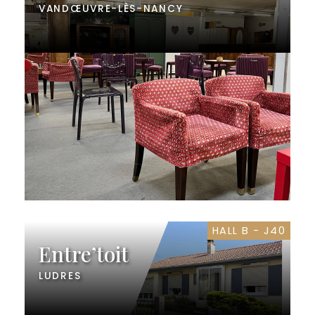
VANDŒUVRE-LÈS-NANCY
HALL B - J40
Entre’toit
LUDRES