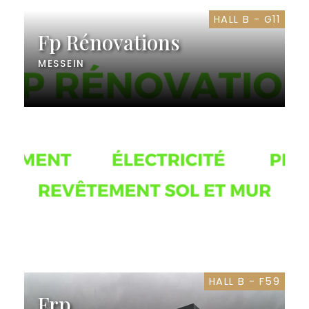
HALL B - G11
Fp Rénovations
MESSEIN
HALL B - F59
Frp