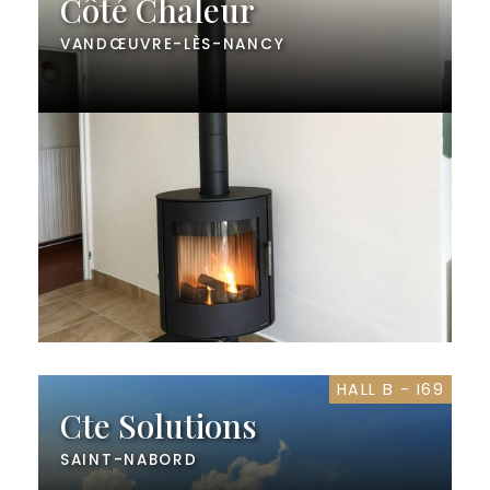
Côté Chaleur
VANDŒUVRE-LÈS-NANCY
HALL B - I69
Cte Solutions
SAINT-NABORD