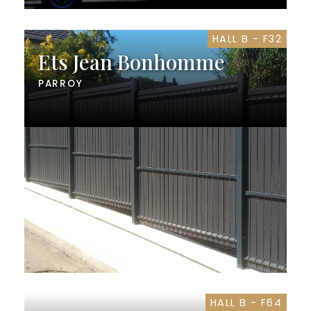
HALL B - F32
Ets Jean Bonhomme
PARROY
HALL B - F64