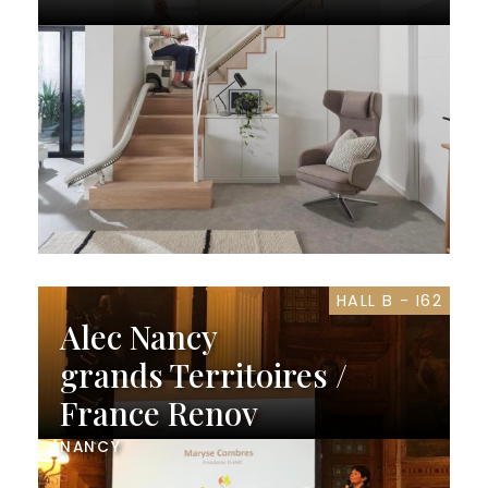
HALL B - I62
Alec Nancy
grands Territoires /
France Renov
NANCY