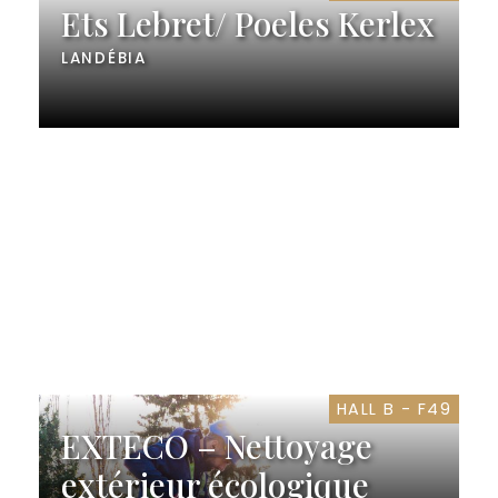
Ets Lebret/ Poeles Kerlex
LANDÉBIA
HALL B - F49
EXTECO – Nettoyage
extérieur écologique