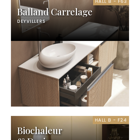
HALL B - F63
Balland Carrelage
DEYVILLERS
HALL B - F24
Biochaleur