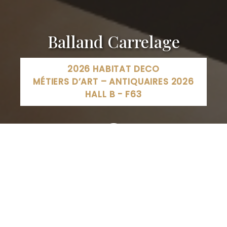
Balland Carrelage
2026 HABITAT DECO
MÉTIERS D’ART – ANTIQUAIRES 2026
HALL B - F63
BALLAND EPINAL - Carrelage et Bain, Rue des Jardiniers,