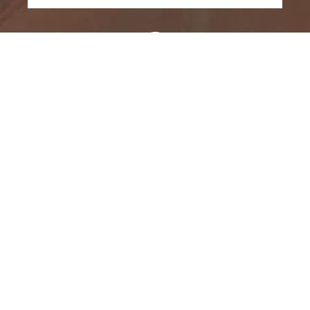
EC2 Energie, Boulevard des Essarts, Villers-lès-Nancy,
France
03 83 44 67 18
SITE INTERNET