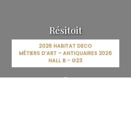
Résitoit
2026 HABITAT DECO
MÉTIERS D’ART – ANTIQUAIRES 2026
HALL B - G23
Resitoit, Rue Jean-Louis Étienne, Norroy-le-Veneur,