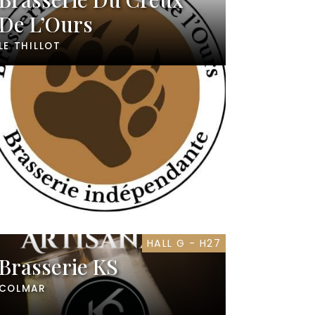
De L’Ours
LE THILLOT
HALL G - H27
Brasserie KS
COLMAR