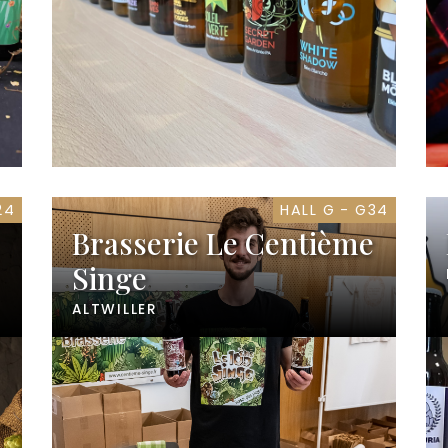
24
HALL G - G34
Brasserie Le Centième
Singe
ALTWILLER