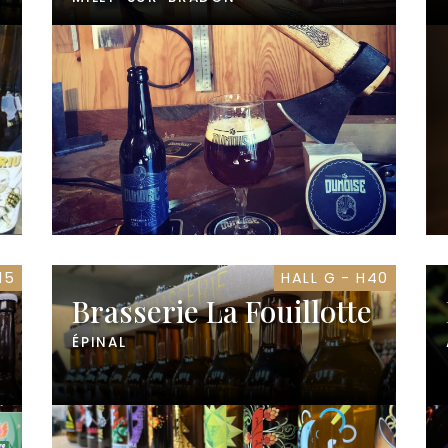
15
HALL G - H40
Brasserie La Fouillotte
ÉPINAL