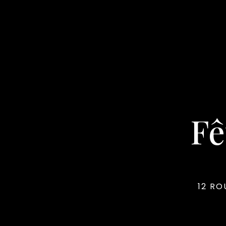
Fê
12 R