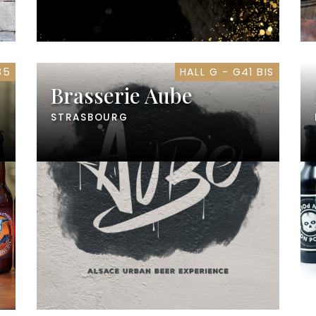
35
HALL G - G41 BIS
Brasserie Aube
STRASBOURG