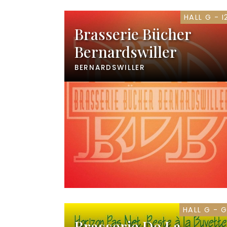
HALL G - I
Brasserie Bücher
Bernardswiller
BERNARDSWILLER
HALL G - G
Brasserie De La