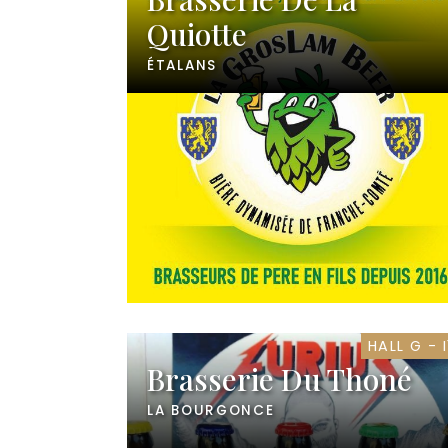
Quiotte
ÉTALANS
HALL G - I
Brasserie Du Thoné
LA BOURGONCE