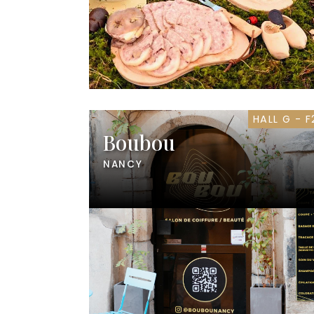
HALL G - F
Boubou
NANCY