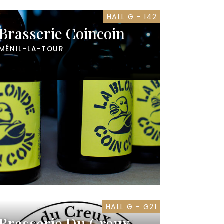
HALL G - I42
Brasserie Coincoin
MÉNIL-LA-TOUR
HALL G - G21
Brasserie Du Creux