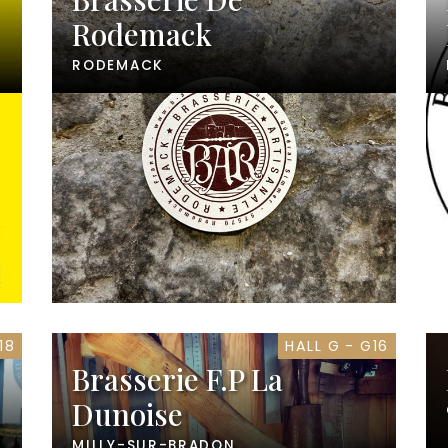
Rodemack
RODEMACK
18
HALL G - G16
Brasserie F.P La
Dunoise
MILLY-SUR-BRADON