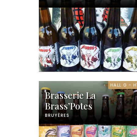
HALL G - H
Brasserie La
Brass’Potes
BRUYÈRES