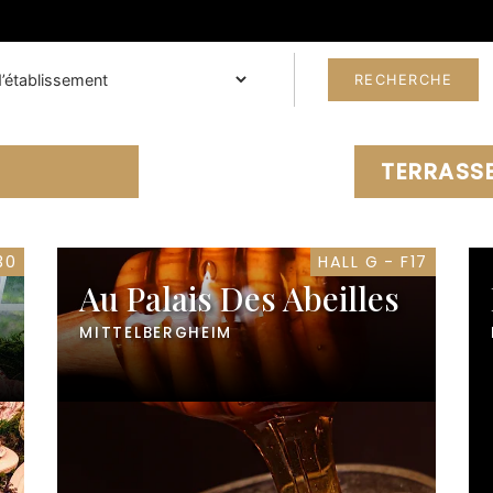
TERRASSE
30
HALL G - F17
Au Palais Des Abeilles
MITTELBERGHEIM