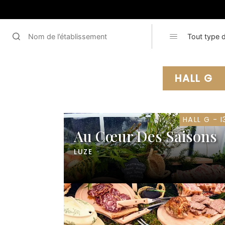
HALL G
HALL G - I
Au Cœur Des Saisons
LUZE