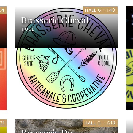
24
HALL G - I40
Brasserie Cheval
TOUL
21
HALL G - G18
Brasserie De