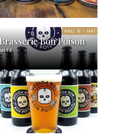
HALL G - H41
Brasserie Bon Poison
METZ